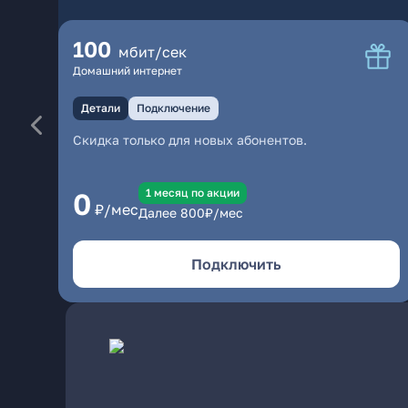
100
мбит/сек
Домашний интернет
Детали
Подключение
Скидка только для новых абонентов.
1 месяц по акции
0
₽/мес
Далее
800
₽/мес
Подключить