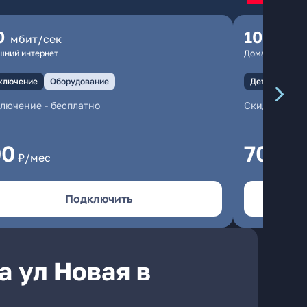
0
100
мбит/сек
мбит
шний интернет
Домашний инте
ключение
Оборудование
Детали
Под
ключение
-
бесплатно
Скидки при 
00
700
₽/мес
₽/м
Подключить
а ул Новая в