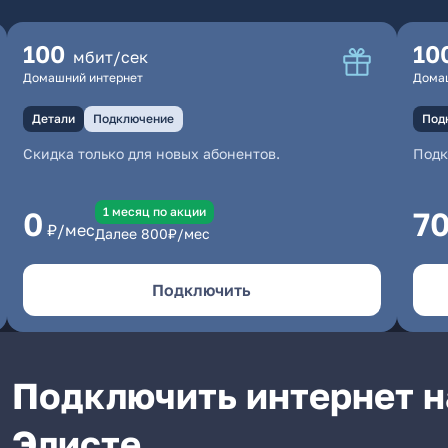
100
10
мбит/сек
Домашний интернет
Дома
Детали
Подключение
Под
Скидка только для новых абонентов.
Под
1 месяц по акции
0
7
₽/мес
Далее
800
₽/мес
Подключить
Подключить интернет н
Элисте