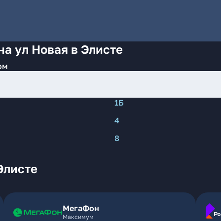
на ул Новая в Элисте
ом
1Б
4
8
Элисте
МегаФон
Максимум