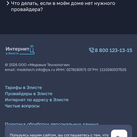
Что делать, если в моём доме нет нужного
провайдера?
8 800 123-13-15
©
2026
ООО «Медовые Технологии»
email:
medotech.info@ya.ru
ИНН:
0278180571
ОГРН:
1110280037526
Тарифы в Элисте
Провайдеры в Элисте
Интернет по адресу в Элисте
Частые вопросы
Политика обработки персональных данных
Согласие на обработку персональных данных
Пользуясь нашим сайтом, вы соглашаетесь с тем, что
Пользовательское соглашение