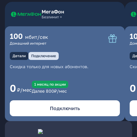
МегаФон
Безлимит +
100
1
мбит/сек
Домашний интернет
Дом
Детали
Подключение
Де
Скидка только для новых абонентов.
Ски
1 месяц по акции
0
0
₽/мес
Далее
800
₽/мес
Подключить