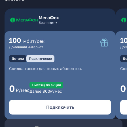
МегаФон
Безлимит +
100
1
мбит/сек
Домашний интернет
Дом
Детали
Подключение
Де
Скидка только для новых абонентов.
Ски
1 месяц по акции
0
0
₽/мес
Далее
800
₽/мес
Подключить