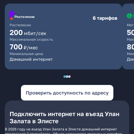
6 тарифов
Ростелеком
Мег
200
5
мбит/сек
Максимальная скорость
Мак
700
8
₽/мес
Минимальная цена
Мин
Домашний интернет
До
Проверить доступность по адресу
Подключить интернет на въезд Улан
Залата в Элисте
В 2026 году на въезд Улан Залата в Элисте домашний интернет
предлагают 2 провайдера. Общее количество доступных тарифов -