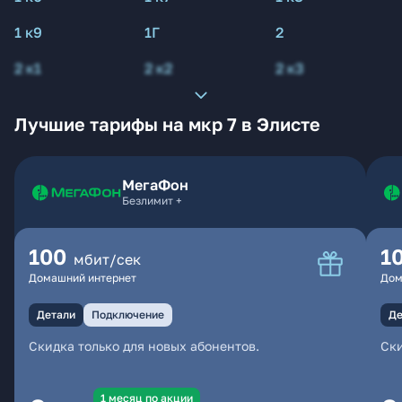
1 к9
1Г
2
2 к1
2 к2
2 к3
Лучшие тарифы на мкр 7 в Элисте
МегаФон
Безлимит +
100
1
мбит/сек
Домашний интернет
Дом
Детали
Подключение
Де
Скидка только для новых абонентов.
Ски
1 месяц по акции