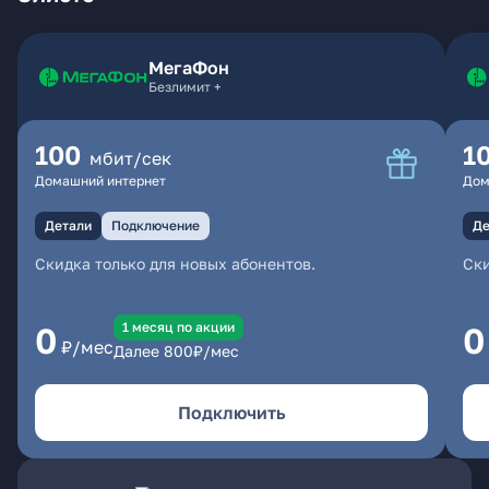
МегаФон
Безлимит +
100
1
мбит/сек
Домашний интернет
Дом
Детали
Подключение
Де
Скидка только для новых абонентов.
Ски
1 месяц по акции
0
0
₽/мес
Далее
800
₽/мес
Подключить