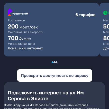
6 тарифов
Ростелеком
Мег
200
5
мбит/сек
Максимальная скорость
Мак
700
8
₽/мес
Минимальная цена
Мин
Домашний интернет
До
Проверить доступность по адресу
Подключить интернет на ул Им
Серова в Элисте
В 2026 году на ул Им Серова в Элисте домашний интернет
предлагают 2 провайдера. Общее количество доступных тарифов -